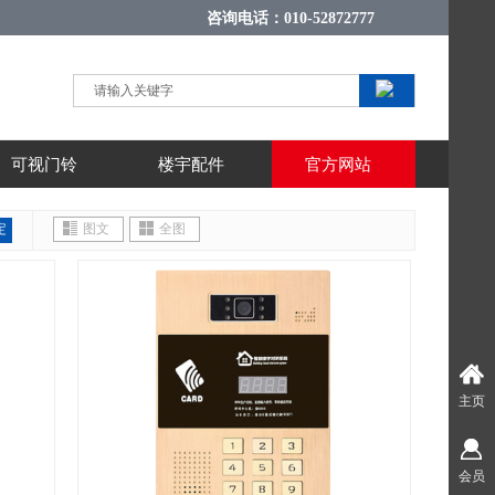
返回首页
咨询电话：010-52872777
搜索
搜 索
可视门铃
楼宇配件
官方网站
定
图文
全图
主页
会员