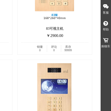
客服
83可视主机
帮助
￥2900.00
购物车
销量
评论
库存
0
0
99999