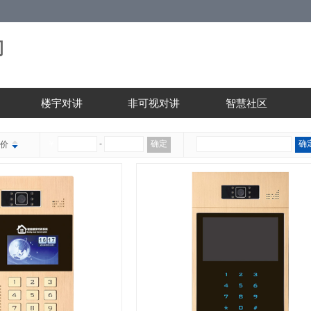
司
楼宇对讲
非可视对讲
智慧社区
￥
-
确定
确
价