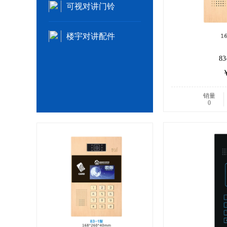
可视对讲门铃
楼宇对讲配件
8
￥
销量
0